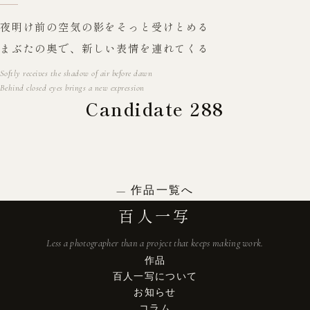
夜明け前の空気の影をそっと受けとめる
まぶたの奥で、新しい表情を連れてくる
Softly receives the shadow of air before dawn
Behind closed eyes brings a new expression
Candidate 288
作品一覧へ
百人一写
Less a photographer than a project that keeps making work.
作品
百人一写について
お知らせ
コラム