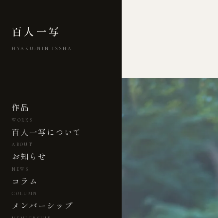
百人一写
HYAKU-NIN ISSHA
作品
WORKS
百人一写について
ABOUT
お知らせ
NEWS
コラム
COLUMN
メンバーシップ