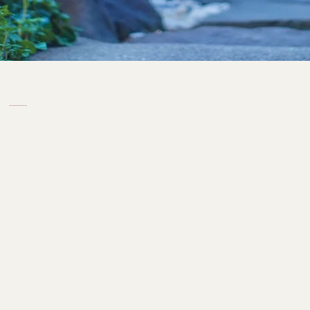
夕暮れの色の影をそっと受けとめる
風の記憶が、胸の奥へ降りていく
Softly receives the shadow of twilight color
The memory of wind settles deep in the heart
Candidate 