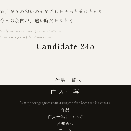
雨上がりの匂いのまなざしをそっと受けとめる
今日の余白が、遠い時間をほどく
Softly receives the gaze of the scent after rain
Todays margin unfolds distant time
Candidate 245
作品一覧へ
百人一写
Less a photographer than a project that keeps making work.
作品
百人一写について
お知らせ
コラム