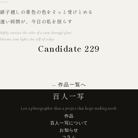
硝子越しの景色の色をそっと受けとめる
遠い時間が、今日の私を照らす
Softly receives the color of a view through glass
Distant time lights the self of today
Candidate 229
作品一覧へ
百人一写
Less a photographer than a project that keeps making work.
作品
百人一写について
お知らせ
コラム