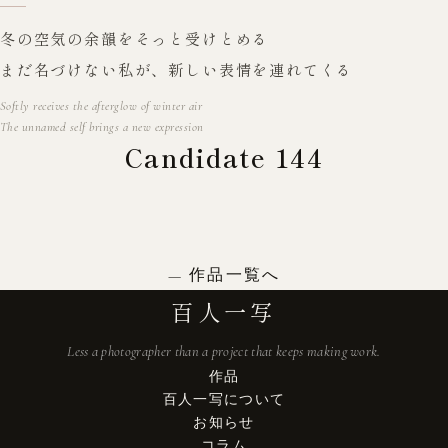
冬の空気の余韻をそっと受けとめる
まだ名づけない私が、新しい表情を連れてくる
Softly receives the afterglow of winter air
The unnamed self brings a new expression
Candidate 144
作品一覧へ
百人一写
Less a photographer than a project that keeps making work.
作品
百人一写について
お知らせ
コラム