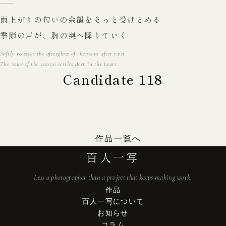
雨上がりの匂いの余韻をそっと受けとめる
季節の声が、胸の奥へ降りていく
Softly receives the afterglow of the scent after rain
The voice of the season settles deep in the heart
Candidate 118
作品一覧へ
百人一写
Less a photographer than a project that keeps making work.
作品
百人一写について
お知らせ
コラム