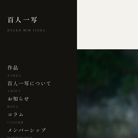
百人一写
HYAKU-NIN ISSHA
作品
WORKS
百人一写について
ABOUT
お知らせ
NEWS
コラム
COLUMN
メンバーシップ