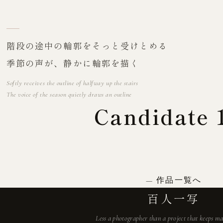
階段の途中の輪郭をそっと受けとめる
季節の声が、静かに輪郭を描く
Softly receives the outline of halfway up the stairs
The voice of the season quietly draws an outline
Candidate 
作品一覧へ
百人一写
Less a photographer than a project that keeps m