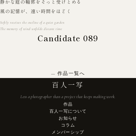
静かな庭の輪郭をそっと受けとめる
風の記憶が、遠い時間をほどく
Softly receives the outline of a quiet garden
The memory of wind unfolds distant time
Candidate 089
作品一覧へ
百人一写
Less a photographer than a project that keeps making work.
作品
百人一写について
お知らせ
コラム
メンバーシップ