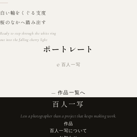
白い輪をくぐる支度
桜のなかへ踏み出す
Ready to step through the white ring
out into the falling cherry light
ポートレート
© 百人一写
作品一覧へ
百人一写
Less a photographer than a project that keeps making work.
作品
百人一写について